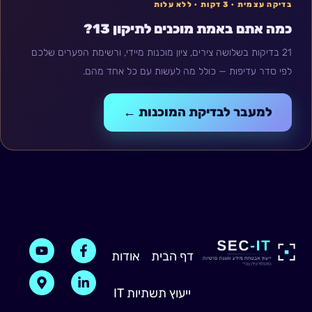
בדיקה עצמית · 3 דקות · ללא עלות
כמה אתם באמת מוכנים לתיקון 13?
21 בדיקות בשלושה צירים, ציון מוכנות מיידי, ורשימת הפערים שלכם
לפי סדר עדיפות — כולל מה לעשות עם כל אחד מהם.
למעבר לבדיקת המוכנות ←
M
Y
F
L
דף הבית
אודות
i
a
o
a
u
p
n
c
-
t
e
k
ייעוץ תשתיות IT
m
u
b
e
b
a
o
d