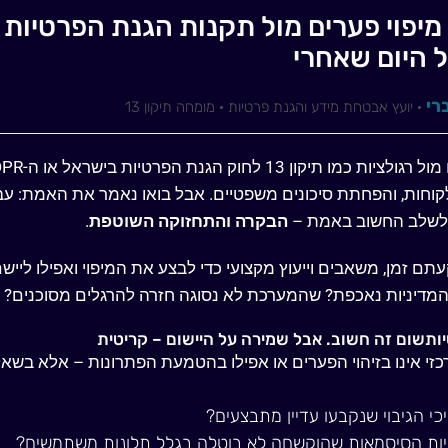
 היום שאחרי
רי
· יועץ אבטחת מידע והגנת פרטיות · מומחה תיקון 13
ת כמו תיקון 13 לחוק הגנת הפרטיות בישראל או ה
-GDPR
קוחות, והפחתת סיכונים משפטיים. אבל בואו נאמר את האמת: עבו
לשלב החשוב באמת
–
הבקרה והתחזוקה השוטפת
.
ם זמן, משאבים וייעוץ מקצועי כדי לבצע את המיפוי ואפילו ליי
מדיניות נאכפת? שהמערכת לא נסוגה חזרה להרגלים מסוכנים?
ותשום זה חשוב. אבל שמירה על היישום – קריטית
זי אינו בזיהוי הפערים או אפילו בהטמעת הפתרונות – אלא בשא
י הגיבוי שנקבעו עדיין מתבצעים?
יות הסיסמאות שהוקשחה לא בוטלה בגלל תלונות משתמשים?