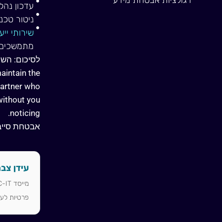
עדכון נהלי
ניטור טכנו
שירותי יי
מתמשכים ו
לסיכום: הש
aintain the
partner who
without you
noticing.
אבטחת סייבר ו-IT – שני עולמות, 
עידן צבר
פרטיות לעס