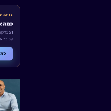
בדיקה עצמית · 3 ד
כמה את
21 בדי
עם כל א
למע