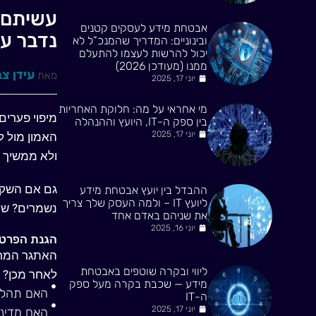
אבטחת מידע לעסקים קטנים
נדבר על
ובינוניים: המדריך שהמנכ”ל לא
יכול להרשות לעצמו להתעלם
ממנו (מעודכן 2026)
עידן צב
מאת
יוני 17, 2025
מי אחראי על מה: חלוקת האחריות
מיפוי פערים מול רגולציו
בין ספק ה-IT, היועץ וההנהלה
יוני 17, 2025
האמון מול ל
ולא ממשיך 
גם אם השקעת
ההבדל בין יועץ אבטחת מידע
ליועץ IT – ולמה העסק שלך צריך
נשמרים? שה
את שניהם באדם אחד
יוני 16, 2025
הגנת הפרטי
האתגר המרכ
ליווי ובקרה שוטפים באבטחת
לאחר מכן?
מידע — שכבת בקרה מעל ספק
האם תהליכ
ה-IT
יוני 17, 2025
האם מדינ