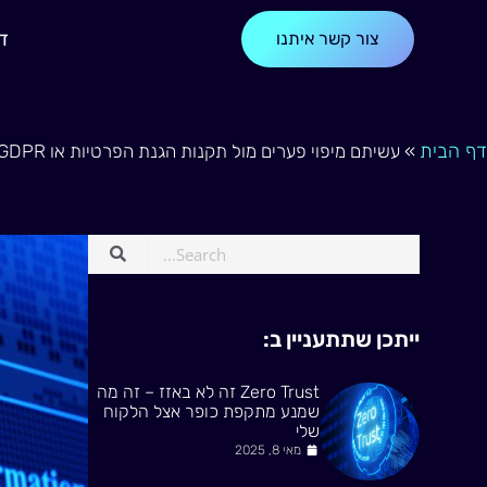
ילוג
ד
צור קשר איתנו
תוכן
דף הבית
»
עשיתם מיפוי פערים מול תקנות הגנת הפרטיות או GDPR? מצוין. עכשיו בואו נדבר על היום שאחרי
ייתכן שתתעניין ב:
Zero Trust זה לא באזז – זה מה
שמנע מתקפת כופר אצל הלקוח
שלי
מאי 8, 2025