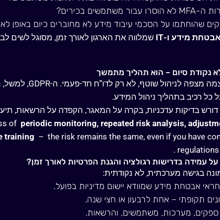
בור משתמשים בכירים?
ם שהוחתמו על הסכמי עיבוד מידע לא מחוברים כיום באופן לא
בטחת מידע ו
-IT
שמלווה את הארגון לאורך זמן, מסוגל לשים ל
לא נקודת סיום – הוא תהליך מתמשך
מה מצפה לניהול שוטף, לא רק לדו”ח חד-פעמי. ה
-GDPR,
למשל, מ
כל רכיב בתהליך ניהול המידע
.
ess of
periodic monitoring, repeated risk analysis, adjustm
 training
–
the risk remains the same, even if you have co
.
regulations
על עמידה בדרישות רגולציה והגנת הפרטיות לאורך זמן?
נה בגישה מערכתית, לא נקודתית:
אי אבטחת מידע שמוודא יישום מדיניות בפועל.
ונים תקופתי – אחת לרבעון או חצי שנה.
ספקים, מערכות, משתמשים, והרשאות.