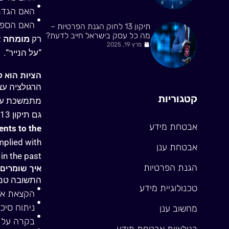
האם הגדרות ה-MFA לא הוסרו ע
האם הספקי
תיקון 13 לחוק הגנת הפרטיות –
מה כל עסק בישראל חייב לדעת?
רק
מומחה א
מרץ 19, 2025
“על הנייר
“.
הציות הוא 
הרגולציה עצ
קטגוריות
מתמשכת על 
גם תיקון 13 דורש בדיקות עדכניות, בקרה על המאגר, הקפדה על הרשאות, תיעוד נהלים ושמירה על סביבת עבודה מוגנת.
אבטחת מידע
ents to the
mplied with
אבטחת ענן
 in the past
הגנת הפרטיות
איך שומרים 
התשובה טמו
טכנולוגיית מידע
הקצאת אחר
ניתוח סיכ
מחשוב ענן
בקרה על 
רגולציות אבטחת מידע