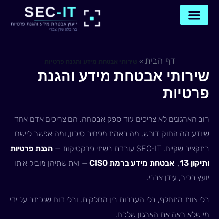
ילוג
תוכן
דף הבית
תיאום שיחה
צור קשר איתנו
דף הבית
»
שירותי אבטחת מידע והגנת פרטיות
שירותי אבטחת מידע והגנת
פרטיות
רוב הארגונים לא צריכים עוד ספק אבטחה. הם צריכים אדם אחד
שיודע מה החוק דורש, מה באמת מפחית סיכון, ומה אפשר ליישם
בתקציב שקיים. SEC-IT עובדת בשתי פרקטיקות —
הגנת פרטיות
ותיקון 13
, ו
אבטחת מידע ברמת CISO
— ואת שתיהן מוביל אותו
יועץ בכיר, עידן צברי.
בלי צוות מתחלף, בלי העברות בין מחלקות, ובלי דוח שנכתב על ידי
מי שלא ראה את הארגון שלכם.