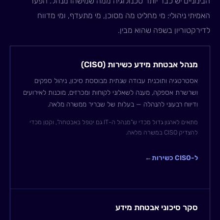
הבינוניים יש כבר יותר טכנולוגיה ממה שמישהו מנהל. הפער
האמיתי ניהולי: מי מחליט מה מסוכן, מי מתעדף, ומי מדווח
לדירקטוריון בשפה שהוא מבין.
מנהל אבטחת מידע כשירות (CISO)
אסטרטגיה ותוכנית עבודה שנתית מבוססת סיכון, ניהול ספקים
ושרשרת אספקה, מענה לשאלוני לקוחות ומכרזים, מוכנות לאירועים
ודיווח רבעוני להנהלה — בעלות של שבריר ממשרה מלאה.
מתאים לארגון גדול מכדי ש”מנהל ה-IT גם יטפל באבטחה”, וקטן מכדי
להצדיק CISO במשרה מלאה.
ל-CISO כשירות
←
סקר סיכוני אבטחת מידע