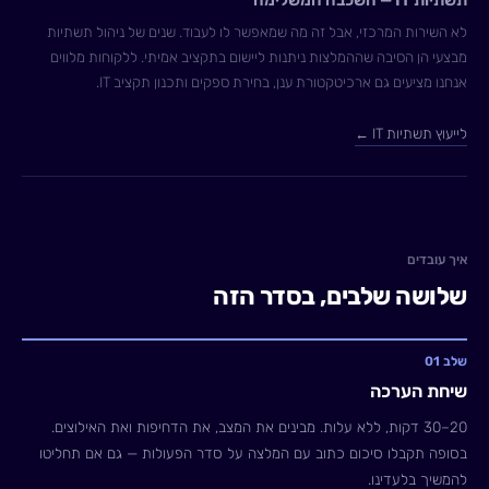
תשתיות IT — השכבה המשלימה
לא השירות המרכזי, אבל זה מה שמאפשר לו לעבוד. שנים של ניהול תשתיות
מבצעי הן הסיבה שההמלצות ניתנות ליישום בתקציב אמיתי. ללקוחות מלווים
אנחנו מציעים גם ארכיטקטורת ענן, בחירת ספקים ותכנון תקציב IT.
לייעוץ תשתיות IT ←
איך עובדים
שלושה שלבים, בסדר הזה
שלב 01
שיחת הערכה
20–30 דקות, ללא עלות. מבינים את המצב, את הדחיפות ואת האילוצים.
בסופה תקבלו סיכום כתוב עם המלצה על סדר הפעולות — גם אם תחליטו
להמשיך בלעדינו.