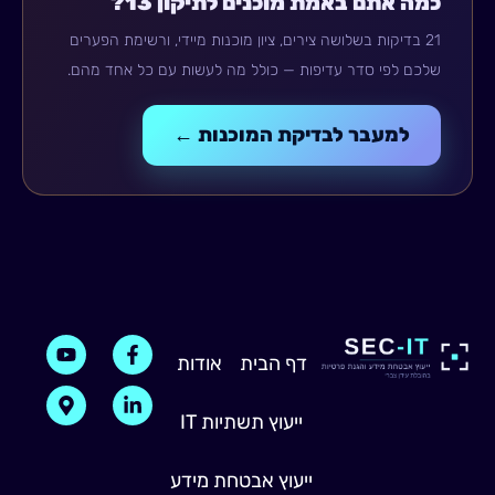
כמה אתם באמת מוכנים לתיקון 13?
21 בדיקות בשלושה צירים, ציון מוכנות מיידי, ורשימת הפערים
שלכם לפי סדר עדיפות — כולל מה לעשות עם כל אחד מהם.
למעבר לבדיקת המוכנות ←
M
Y
F
L
דף הבית
אודות
i
a
o
a
u
p
n
c
-
t
e
k
ייעוץ תשתיות IT
m
u
b
e
b
a
o
d
e
r
o
i
ייעוץ אבטחת מידע
k
n
k