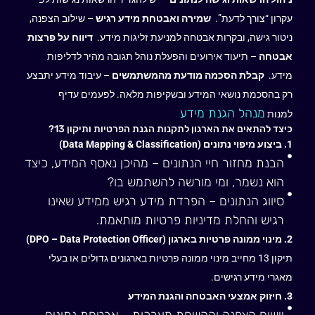
עקרון “צורך לדעת”.
שמירה ואבטחת מידע רגיש
– שילוב הצפנה,
ניטור גישה, ובקרות אבטחה למניעת זליגות מידע.
דיווח על פרצות
אבטחה
– תיעוד אירועים והפעלת נוהל תגובה מהיר לדליפות
מידע.
קבלת הסכמה מודעת מהמשתמשים
– עיבוד מידע יתבצע
רק בהסכמת נושאי המידע ובשקיפות מלאה. לפעמים עדיף
מנהל הגנת מידע
למנות
כיצד להתאים את הארגון לתקנות הגנת הפרטיות ותיקון 13?
1. ביצוע מיפוי נתונים (Data Mapping & Classification)
הבנת מחזור חיי הנתונים – מהיכן נאסף המידע, כיצד
הוא נשמר, ומי מורשה להשתמש בו?
סיווג הנתונים – הפרדת מידע רגיש ממידע שאינו
רגיש והחלת מדיניות פרטיות מותאמת.
2. מינוי ממונה פרטיות בארגון (DPO – Data Protection Officer)
תיקון 13 מחייב מינוי ממונה פרטיות בארגונים גדולים או בעלי
מאגרי מידע רגישים.
3. חיזוק אמצעי האבטחה והגנת המידע
יישום הצפנה והקשחת מערכות – אבטחת נתונים