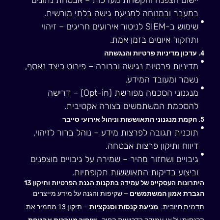
במעבר ובמנוחה למניעת גישה בלתי מורשית.
שימוש ב-SIEM לניטור אירועים חריגים – זיהוי
ותחקור איומים בזמן אמת.
4. עדכון מדיניות פרטיות והנגשתה
מדיניות פרטיות נגישה וברורה – פירוט כיצד נאסף,
נשמר ומעובד המידע.
מנגנוני הסכמה מפורשת (Opt-in) – דרישה
להסכמת המשתמשים בצורה אקטיבית.
5. הקמת מנגנוני התאוששות וניהול אירועי סייבר
תוכנית תגובה לפרצות מידע – נוהל ברור לזיהוי,
דיווח ותיקון פרצות אבטחה.
גיבויים ושחזור מהיר – שמירה על גיבויים מוצפנים
וביצוע בדיקות התאוששות תקופתיות.
היתרונות העסקיים של עמידה בתקנות הגנת הפרטיות ותיקון 13
הגברת אמון המשתמשים
– שקיפות והגנה על מידע מייצרים
תדמית חיובית.
מניעת קנסות וסנקציות
– תיקון 13 מחמיר את
הקנסות על אי-עמידה בדרישות החוק.
שיפור מערכות אבטחת