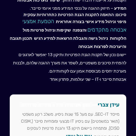
המידע
– חיזוק ההגנה על נכסי המידע מפני איומי סייבר.
סיכום: התאמה לתקנות הגנת הפרטיות כתחרותיות עסקית
הטמעת אמצעי
מיפוי וניהול מידע אישי בצורה אחראית
אבטחה מתקדמים
והצפנה
שקיפות וניהול פרטיות מול
הלקוחות
ניהול גישה והגבלת הרשאות למידע רגיש
תכנון תגובה
והיערכות לפרצות אבטחה
יישום נכון של תקנות הגנת הפרטיות ותיקון 13 יאפשר לארגונים
להפחית סיכונים משפטיים, לשפר את מערך ההגנה שלהם, ולבנות
מערכת יחסים מבוססת אמון עם לקוחותיהם.
אבטחת סייבר ו-IT – שני עולמות, פתרון אחד
עידן צברי
— יועץ אבטחת מידע והגנת פרטיות
מייסד SEC-IT, עם מעל 15 שנות ניסיון. משלב רקע משפטי
(תואר במשפטים) עם ניסיון IT מבצעי ומומחיות סייבר (CISM,
CISO), ומתמחה ביישום תיקון 13 והגנת פרטיות לעסקים