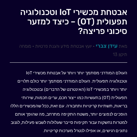
אבטחת מכשירי IoT וטכנולוגיה
תפעולית (OT) – כיצד למזער
סיכוני פריצה?
עידן צברי
מאת
· יועץ אבטחת מידע והגנת פרטיות · מומחה
תיקון 13
העולם המודרני מסתמך יותר ויותר על אבטחת מכשירי IoT
וטכנולוגיה תפעולית. העולם המודרני מסתמך יותר כולם תלויים
יותר ויותר במכשירי IoT (האינטרנט של הדברים) ובטכנולוגיה
תפעולית (OT) בתעשיות כמו ייצור חכם, ערים חכמות, שירותי
בריאות, תשתיות קריטיות ותחבורה. עם זאת, ככל שהמכשירים הללו
הופכים לנפוצים יותר, משטח התקיפה מתרחב, מה שהופך אותם
למטרות נחשקות עבור תקיפות סייבר שעלולות לשבש פעילות, לגנוב
נתונים רגישים, או אפילו לנטרל מערכות קריטיות.