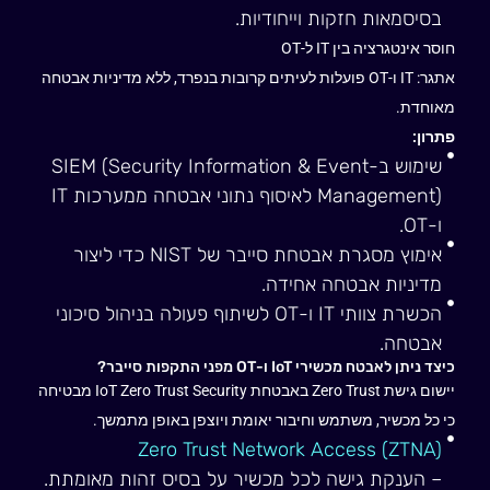
בסיסמאות חזקות וייחודיות.
חוסר אינטגרציה בין IT ל-OT
אתגר: IT ו-OT פועלות לעיתים קרובות בנפרד, ללא מדיניות אבטחה
מאוחדת.
פתרון:
שימוש ב-SIEM (Security Information & Event
Management) לאיסוף נתוני אבטחה ממערכות IT
ו-OT.
אימוץ מסגרת אבטחת סייבר של NIST כדי ליצור
מדיניות אבטחה אחידה.
הכשרת צוותי IT ו-OT לשיתוף פעולה בניהול סיכוני
אבטחה.
כיצד ניתן לאבטח מכשירי IoT ו-OT מפני התקפות סייבר?
יישום גישת Zero Trust באבטחת IoT Zero Trust Security מבטיחה
כי כל מכשיר, משתמש וחיבור יאומת ויוצפן באופן מתמשך.
Zero Trust Network Access (ZTNA)
– הענקת גישה לכל מכשיר על בסיס זהות מאומתת.