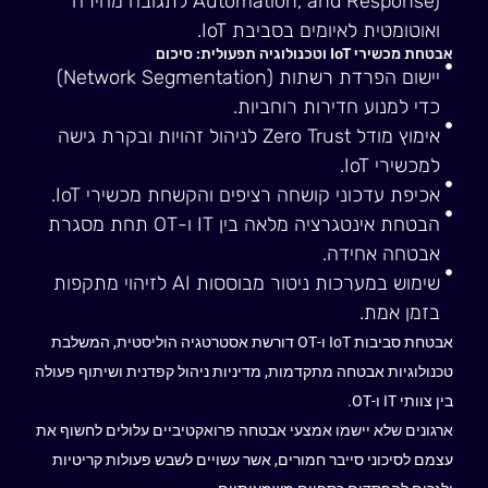
Automation, and Response) לתגובה מהירה
ואוטומטית לאיומים בסביבת IoT.
אבטחת מכשירי IoT וטכנולוגיה תפעולית: סיכום
יישום הפרדת רשתות (Network Segmentation)
כדי למנוע חדירות רוחביות.
אימוץ מודל Zero Trust לניהול זהויות ובקרת גישה
למכשירי IoT.
אכיפת עדכוני קושחה רציפים והקשחת מכשירי IoT.
הבטחת אינטגרציה מלאה בין IT ו-OT תחת מסגרת
אבטחה אחידה.
שימוש במערכות ניטור מבוססות AI לזיהוי מתקפות
בזמן אמת.
אבטחת סביבות IoT ו-OT דורשת אסטרטגיה הוליסטית, המשלבת
טכנולוגיות אבטחה מתקדמות, מדיניות ניהול קפדנית ושיתוף פעולה
בין צוותי IT ו-OT.
ארגונים שלא יישמו אמצעי אבטחה פרואקטיביים עלולים לחשוף את
עצמם לסיכוני סייבר חמורים, אשר עשויים לשבש פעולות קריטיות