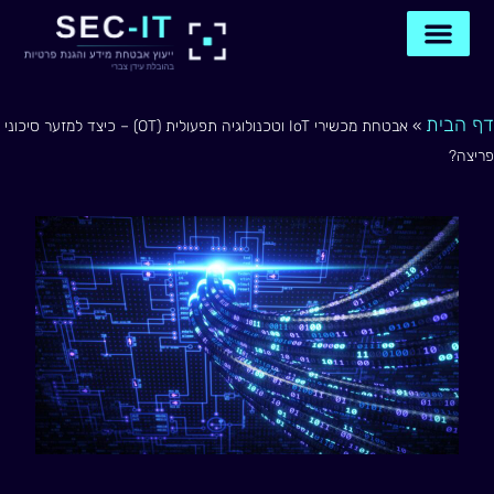
ילוג
תוכן
דף הבית
תיאום שיחה
צור קשר איתנו
דף הבית
»
אבטחת מכשירי IoT וטכנולוגיה תפעולית (OT) – כיצד למזער סיכוני
פריצה?