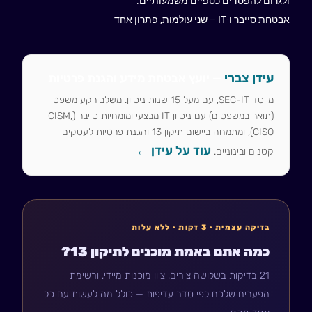
ולגרום להפסדים כספיים משמעותיים.
אבטחת סייבר ו-IT – שני עולמות, פתרון אחד
עידן צברי
— יועץ אבטחת מידע והגנת פרטיות
מייסד SEC-IT, עם מעל 15 שנות ניסיון. משלב רקע משפטי
(תואר במשפטים) עם ניסיון IT מבצעי ומומחיות סייבר (CISM,
CISO), ומתמחה ביישום תיקון 13 והגנת פרטיות לעסקים
עוד על עידן ←
קטנים ובינוניים.
בדיקה עצמית · 3 דקות · ללא עלות
כמה אתם באמת מוכנים לתיקון 13?
21 בדיקות בשלושה צירים, ציון מוכנות מיידי, ורשימת
הפערים שלכם לפי סדר עדיפות — כולל מה לעשות עם כל