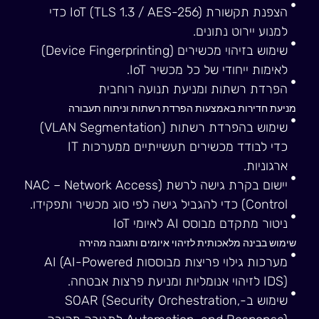
הצפנת תקשורת IoT (TLS 1.3 / AES-256) כדי
למנוע יירוט נתונים.
שימוש בזיהוי מכשירים (Device Fingerprinting)
לאימות ייחודי של כל מכשיר IoT.
הפרדת רשתות ומניעת תנועה רוחבית
מניעת חדירות באמצעות הפרדת רשתות וניתוח תעבורה
שימוש בהפרדת רשתות (VLAN Segmentation)
כדי לבודד מכשירים תעשייתיים ממערכות IT
ארגוניות.
יישום בקרת גישה לרשת (NAC – Network Access
Control) כדי להגביל גישה לפי סוג מכשיר ותפקידו.
ניטור מתקדם מבוסס AI לאיומי IoT
שימוש בבינה מלאכותית לזיהוי איומים ותגובה מהירה
מערכות גילוי פריצות מבוססות AI (AI-Powered
IDS) לזיהוי אנומליות ומניעת פרצות אבטחה.
שימוש ב-SOAR (Security Orchestration,