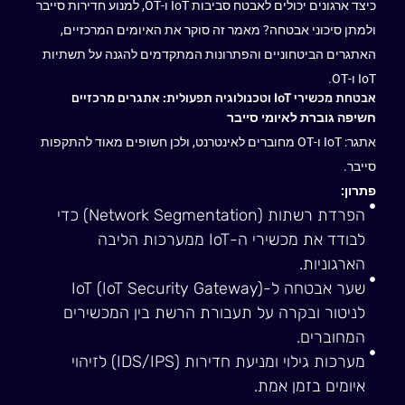
כיצד ארגונים יכולים לאבטח סביבות IoT ו-OT, למנוע חדירות סייבר
ולמתן סיכוני אבטחה? מאמר זה סוקר את האיומים המרכזיים,
האתגרים הביטחוניים והפתרונות המתקדמים להגנה על תשתיות
IoT ו-OT.
אבטחת מכשירי IoT וטכנולוגיה תפעולית: אתגרים מרכזיים
חשיפה גוברת לאיומי סייבר
אתגר: IoT ו-OT מחוברים לאינטרנט, ולכן חשופים מאוד להתקפות
סייבר.
פתרון:
הפרדת רשתות (Network Segmentation) כדי
לבודד את מכשירי ה-IoT ממערכות הליבה
הארגוניות.
שער אבטחה ל-IoT (IoT Security Gateway)
לניטור ובקרה על תעבורת הרשת בין המכשירים
המחוברים.
מערכות גילוי ומניעת חדירות (IDS/IPS) לזיהוי
איומים בזמן אמת.