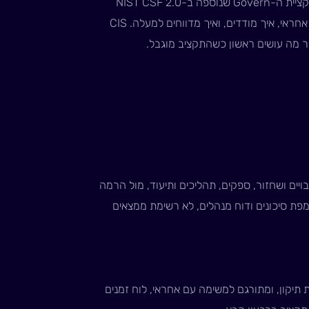
אלה לא תקנים להסמכה אלא שפה לניהול ולדיווח. פונקציית ה-Govern שנוספה ב-NIST CSF 2.0
עוסקת בדיוק במה שתיקון 13 דורש מנושאי משרה: מי אחראי, איך מודדים, ואיך מדווחים למעלה. CIS
יים ושחזור, ספקים, תהליכים ותיעוד, מול הרמה
פת סיכונים ודוח מנהלים, לא רשימת ממצאים
תיקון, ומתורגם למשימה עם אחראי, לוח זמנים