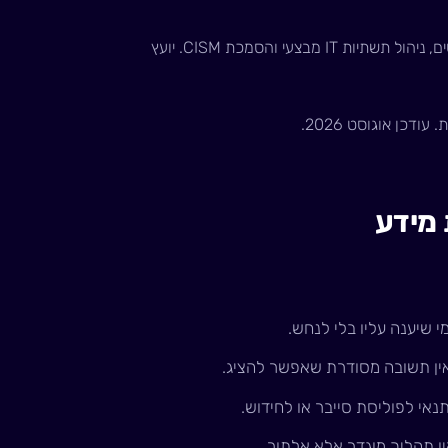
את הליווי נותן עידן צברי אישית: רקע משולב של משפטים, ניהול תשתיות IT מבצעי והסמכת CISM. יועץ
דכן אוגוסט 2026.
 מידע
י שיענה עליו בלי לנחש.
אין תשובה מסודרת שאפשר להציג.
אי לפוליסת סייבר או לחידוש.
ין תהליך מוגדר אלא אלתור.