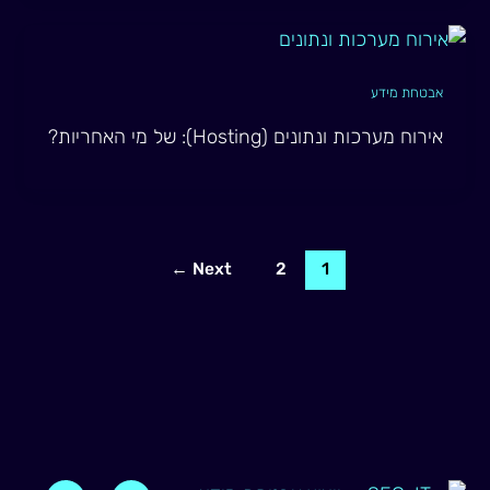
אבטחת מידע
אירוח מערכות ונתונים (Hosting): של מי האחריות?
←
Next
2
1
M
Y
F
L