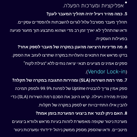
אפליקציות ומערכות הפעלה.
5. כמה מהיר ויעיל יהיה תהליך המעבר לענן?
תהליך מעבר מסורבל עלול לגרום להשבתות ולהפסדים עסקיים.
ודאו שהתהליך לא יארך זמן רב מדי ושהוא מתבצע תוך מזעור פגיעה
בפעילות העסקית.
6. מה מדיניות היציאה מהענן במקרה של מעבר לספק אחר?
בדקו מראש את התנאים והעלויות במקרה שתרצו לעזוב את הספק.
ספקים אמינים מציעים תנאי יציאה נוחים ללא “נעילת לקוח”
Vendor Lock-in
).
(
7. מהי רמת השירות (SLA) ומהירות התגובה במקרה של תקלה?
ספק אמין צריך להבטיח Uptime של לפחות 99.9% ולספק תמיכה
טכנית מהירה ויעילה. קראו היטב את הסכם רמת השירות (SLA) כדי
להבין אילו התחייבויות יש לספק במקרה של תקלות.
8. האם ניתן לנטר את ביצועי המערכת בזמן אמת?
מערכת ניטור שקופה מאפשרת לזהות בעיות מראש ולוודא ביצועים
מיטביים. ודאו שהספק מספק ממשק ניהול ידידותי ומערכות ניטור