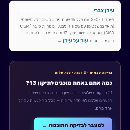
עידן צברי
— יועץ אבטחת מידע והגנת פרטיות
מייסד SEC-IT, עם מעל 15 שנות ניסיון. משלב רקע משפטי
(תואר במשפטים) עם ניסיון IT מבצעי ומומחיות סייבר (CISM,
CISO), ומתמחה ביישום תיקון 13 והגנת פרטיות לעסקים
עוד על עידן ←
קטנים ובינוניים.
בדיקה עצמית · 3 דקות · ללא עלות
כמה אתם באמת מוכנים לתיקון 13?
21 בדיקות בשלושה צירים, ציון מוכנות מיידי, ורשימת
הפערים שלכם לפי סדר עדיפות — כולל מה לעשות עם כל
אחד מהם.
למעבר לבדיקת המוכנות ←