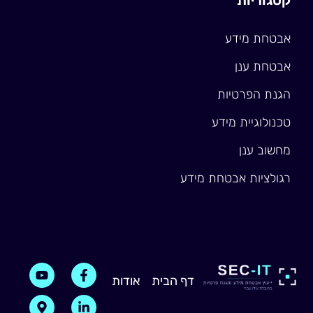
אבטחת מידע
אבטחת ענן
הגנת הפרטיות
טכנולוגיית מידע
מחשוב ענן
רגולציות אבטחת מידע
M
Y
F
L
דף הבית
אודות
i
a
o
a
u
p
n
c
-
t
e
k