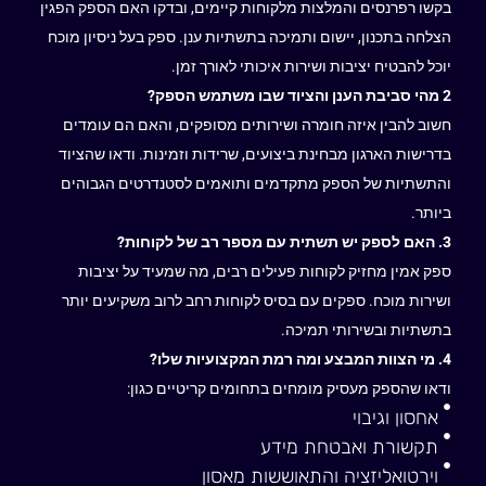
בקשו רפרנסים והמלצות מלקוחות קיימים, ובדקו האם הספק הפגין
הצלחה בתכנון, יישום ותמיכה בתשתיות ענן. ספק בעל ניסיון מוכח
יוכל להבטיח יציבות ושירות איכותי לאורך זמן.
2 מהי סביבת הענן והציוד שבו משתמש הספק?
חשוב להבין איזה חומרה ושירותים מסופקים, והאם הם עומדים
בדרישות הארגון מבחינת ביצועים, שרידות וזמינות. ודאו שהציוד
והתשתיות של הספק מתקדמים ותואמים לסטנדרטים הגבוהים
ביותר.
3. האם לספק יש תשתית עם מספר רב של לקוחות?
ספק אמין מחזיק לקוחות פעילים רבים, מה שמעיד על יציבות
ושירות מוכח. ספקים עם בסיס לקוחות רחב לרוב משקיעים יותר
בתשתיות ובשירותי תמיכה.
4. מי הצוות המבצע ומה רמת המקצועיות שלו?
ודאו שהספק מעסיק מומחים בתחומים קריטיים כגון:
אחסון וגיבוי
תקשורת ואבטחת מידע
וירטואליזציה והתאוששות מאסון