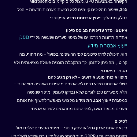
הקשחה באמצעות
GPO,
ניצול כלים קיימים ב
-Microsoft
365,
שיפור תהליכים קיימים ללא רכישת מערכות חדשות – הכל
כחלק מתהליך
ייעוץ אבטחת מידע
אפקטיבי
.
GDPR ו סדר עדיפויות מבוסס סיכון
ספק
אחד היתרונות המרכזיים של מיפוי פערים שנעשה על ידי
ייעוץ אבטחת מידע
הוא היכולת לדרג סיכונים לפי ההשפעה בפועל – מה דחוף, מה
קריטי, ומה ניתן לתזמן. כך מתקבלת תוכנית פעולה מציאותית ולא
מסמך תיאורטי.
מיפוי איכותי מונע אירועים – לא רק מגיב להם
כשלי אבטחת מידע רבים לא נגרמים מהפרות רגולציה מוצהרות –
אלא מפערים טכנולוגיים שלא נבדקו לעומק. מיפוי שנעשה
במסגרת
ייעוץ אבטחת מידע
מקצועי מאפשר לחשוף את אותם
פערים מבעוד מועד, לפני שהם מתרגמים לאירוע אמיתי
.
לסיכום
בין אם אתם ארגון גדול או עסק בינוני – מיפוי הפערים שלכם מול
תקנות הפרטיות ו-GDPR חייב להתבצע על ידי גורם שיודע לשלב בין