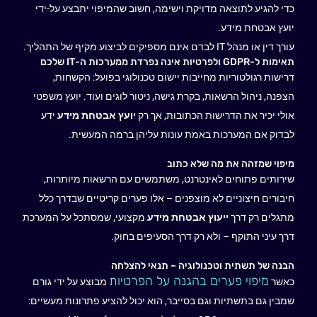
כדי להגיע לתוצאה מדויקת וישימה, חשוב שהמיפוי יתבצע על-ידי
יועץ אבטחת מידע.
עורך דין או מנהל IT לבדם אינם מספיקים לביצוע מקיף של התהליך.
תאימות ל-GDPR ולפרטיות אינה נפרדת ממערכות ה-IT שלכם
דרישות רגולטוריות מחייבות יישום טכנולוגי בפועל: הקשחות,
הצפנה, ניהול הרשאות, בקרת גישה, ניטור לוגים ועוד. יועץ משפטי
אולי יכיר את הדרישות הכתובות, אך רק
יועץ אבטחת מידע
ידע
לבדוק אם המערכות באמת עונות עליהן ברמה המעשית
.
מיפוי שמזהה את מה שלא כתוב
שירותים פתוחים לאינטרנט, משתמשים עם הרשאות מיותרות,
חיבורים חיצוניים לא מוצפנים – אלו פערים קריטיים שבדרך כלל
מתגלים רק דרך
ייעוץ אבטחת מידע
מקצועי, שמסתכל על המערכת
דרך עיני התוקף – ולא רק דרך הסעיפים בחוק
.
הבנה של תשתית וטכנולוגיה – תנאי להצלחה
מיפוי פערים בהגנה על הפרטיות
כאשר
מבוצע על ידי גורם
שמבין גם בתשתיות וגם בסייבר, הוא יכול להציע פתרונות מעשיים: