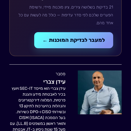
21 בדיקות בשלושה צירים, ציון מוכנות מיידי, ורשימת
הפערים שלכם לפי סדר עדיפות — כולל מה לעשות עם כל
אחד מהם.
למעבר לבדיקת המוכנות ←
מְחַבֵּר
עידן צברי
עידן צברי הוא מייסד SEC-IT ויועץ
בכיר לאבטחת מידע והגנת
פרטיות, המלווה דירקטוריונים
והנהלות בהיערכות לתיקון 13
ובשירותי CISO ו-DPO כשירות.
בעל הסמכת CISM (ISACA)
ותואר ראשון במשפטים (LL.B), עם
מעל 15 שנות ניסיון ב-IT, אבטחת