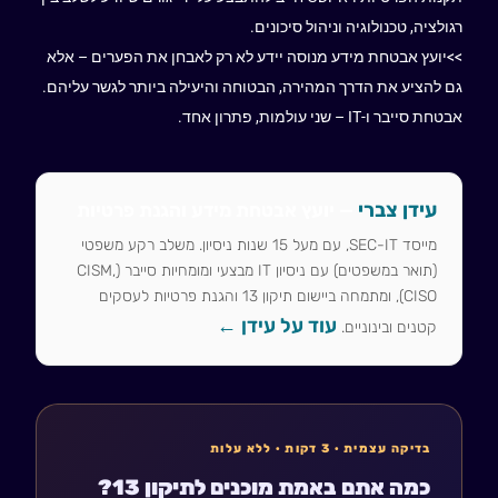
רגולציה, טכנולוגיה וניהול סיכונים.
>>יועץ אבטחת מידע מנוסה יידע לא רק לאבחן את הפערים – אלא
גם להציע את הדרך המהירה, הבטוחה והיעילה ביותר לגשר עליהם.
אבטחת סייבר ו-IT – שני עולמות, פתרון אחד.
עידן צברי
— יועץ אבטחת מידע והגנת פרטיות
מייסד SEC-IT, עם מעל 15 שנות ניסיון. משלב רקע משפטי
(תואר במשפטים) עם ניסיון IT מבצעי ומומחיות סייבר (CISM,
CISO), ומתמחה ביישום תיקון 13 והגנת פרטיות לעסקים
עוד על עידן ←
קטנים ובינוניים.
בדיקה עצמית · 3 דקות · ללא עלות
כמה אתם באמת מוכנים לתיקון 13?